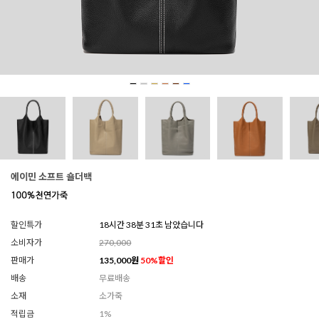
에이민 소프트 숄더백
할인특가
18시간 38분 29초 남았습니다
소비자가
270,000
판매가
135,000
원
50
%할인
배송
무료배송
소재
소가죽
적립금
1%