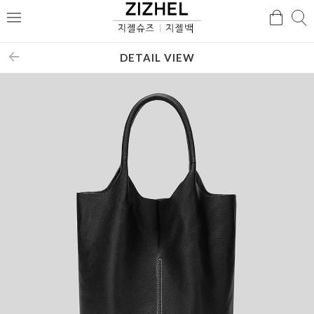
검
검
메
색
색
뉴
DETAIL VIEW