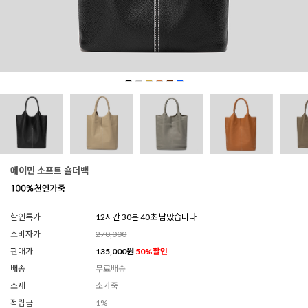
에이민 소프트 숄더백
할인특가
12시간 30분 38초 남았습니다
소비자가
270,000
판매가
135,000
원
50
%할인
배송
무료배송
소재
소가죽
적립금
1%