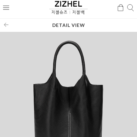
검
검
메
색
색
뉴
DETAIL VIEW