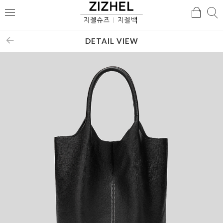
검
검
메
색
색
뉴
DETAIL VIEW