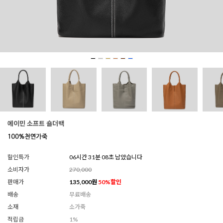
에이민 소프트 숄더백
할인특가
06시간 31분 07초 남았습니다
소비자가
270,000
판매가
135,000
원
50
%할인
배송
무료배송
소재
소가죽
적립금
1%