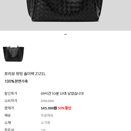
프리모 위빙 숄더백 ZIZEL
할인특가
09시간 53분 17초 남았습니다
소비자가
290,000
판매가
145,000
원
50
%할인
배송
무료배송
소재
소가죽
적립금
1%