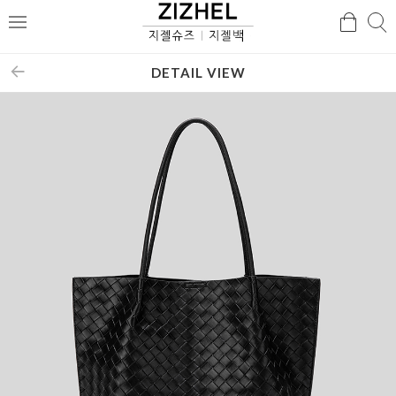
검
검
메
색
색
뉴
DETAIL VIEW