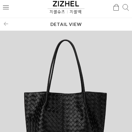
검
검
메
색
색
뉴
DETAIL VIEW