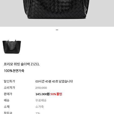
프리모 위빙 숄더백 ZIZEL
할인특가
03시간 45분 41초 남았습니다
소비자가
290,000
판매가
145,000
원
50
%할인
배송
무료배송
소재
소가죽
적립금
1%