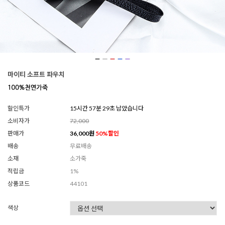
마이티 소프트 파우치
할인특가
15시간 57분 26초 남았습니다
소비자가
72,000
판매가
36,000
원
50
%할인
배송
무료배송
소재
소가죽
적립금
1%
상품코드
44101
색상