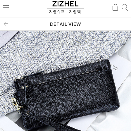
검
검
메
색
색
뉴
DETAIL VIEW