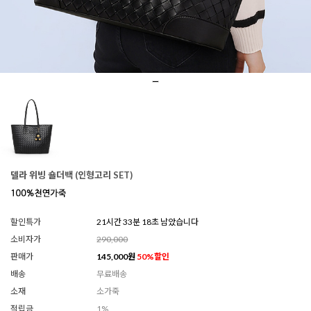
델라 위빙 숄더백 (인형고리 SET)
할인특가
21시간 33분 16초 남았습니다
소비자가
290,000
판매가
145,000
원
50
%할인
배송
무료배송
소재
소가죽
적립금
1%