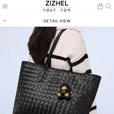
검
검
메
색
색
뉴
DETAIL VIEW