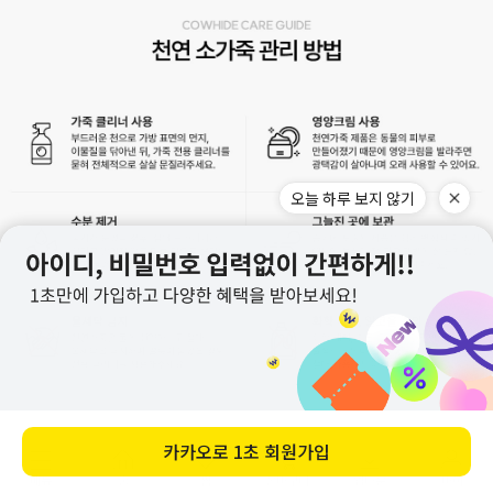
오늘 하루 보지 않기
카카오로
1초 회원가입
메뉴
홈
찜
장바구니
앱다운
마이