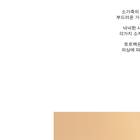
소가죽의 
부드러운
가
넉넉한 
각가지 소
토트백은
의상에 따