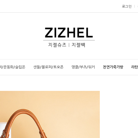
로그인
퍼/운동화/슬립온
샌들/블로퍼/토오픈
앵클/부츠/워커
천연가죽가방
라탄