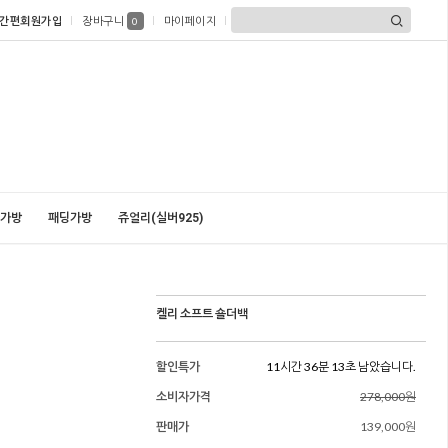
간편회원가입
장바구니
마이페이지
0
가방
패딩가방
쥬얼리(실버925)
켈리 소프트 숄더백
할인특가
11시간 36분 11초 남았습니다.
소비자가격
278,000원
판매가
139,000원