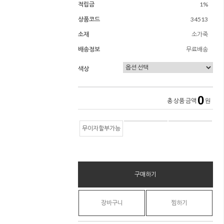
적립금
1%
상품코드
34513
소재
소가죽
배송정보
무료배송
색상
0
총 상품 금액
원
무이자할부가능
구매하기
장바구니
찜하기