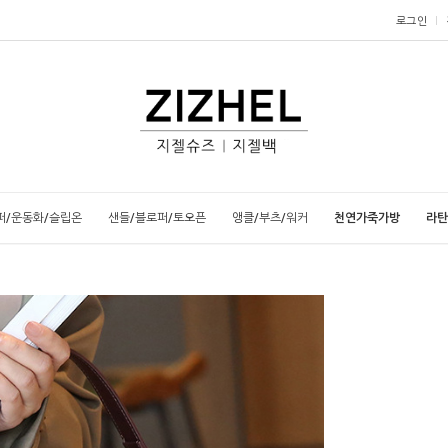
로그인
퍼/운동화/슬립온
샌들/블로퍼/토오픈
앵클/부츠/워커
천연가죽가방
라탄