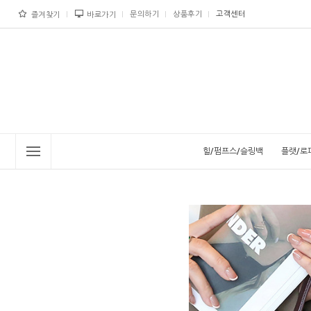
문의하기
상품후기
고객센터
즐겨찾기
바로가기
힐/펌프스/슬링백
플랫/로