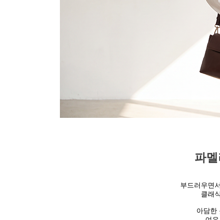
파멜
부드러우면서
클래식
아담한
여유