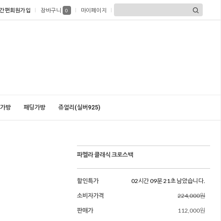
간편회원가입
장바구니
마이페이지
0
가방
패딩가방
쥬얼리(실버925)
파멜라 클래식 크로스백
할인특가
02시간 09분 19초 남았습니다.
소비자가격
224,000원
판매가
112,000원