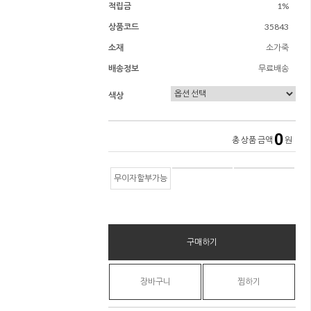
적립금
1%
상품코드
35843
소재
소가죽
배송정보
무료배송
색상
0
총 상품 금액
원
무이자할부가능
구매하기
장바구니
찜하기