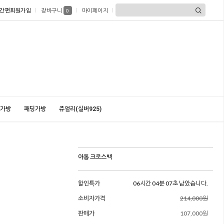
간편회원가입
장바구니
마이페이지
0
가방
패딩가방
쥬얼리(실버925)
아톰 크로스백
할인특가
06시간 04분 05초 남았습니다.
소비자가격
214,000원
판매가
107,000원