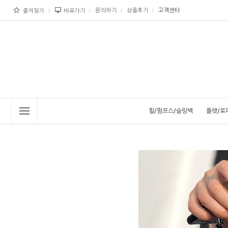
문의하기
상품후기
고객센터
즐겨찾기
바로가기
힐/펌프스/슬링백
플랫/로