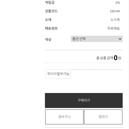
적립금
1%
상품코드
18549
소재
소가죽
배송정보
무료배송
색상
0
총 상품 금액
원
무이자할부가능
구매하기
장바구니
찜하기