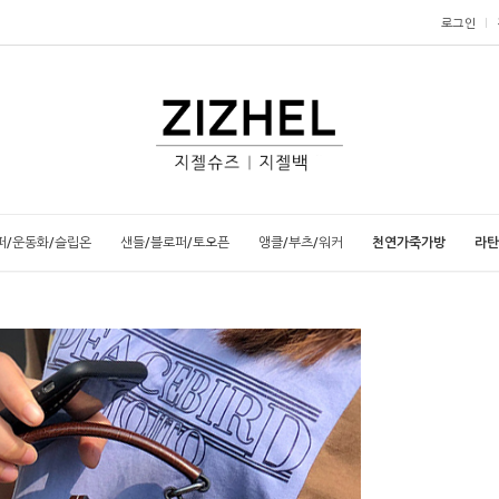
로그인
퍼/운동화/슬립온
샌들/블로퍼/토오픈
앵클/부츠/워커
천연가죽가방
라탄