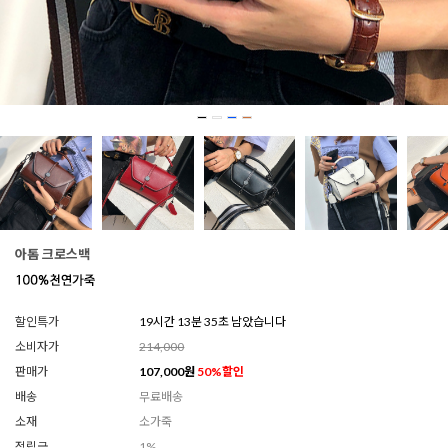
아톰 크로스백
할인특가
19시간 13분 32초 남았습니다
소비자가
214,000
판매가
107,000
원
50
%할인
배송
무료배송
소재
소가죽
적립금
1%