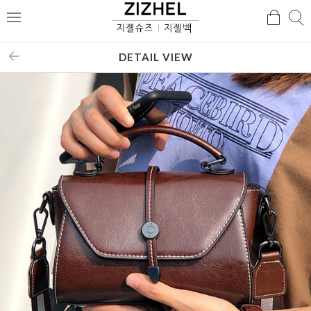
검
검
메
색
색
뉴
DETAIL VIEW