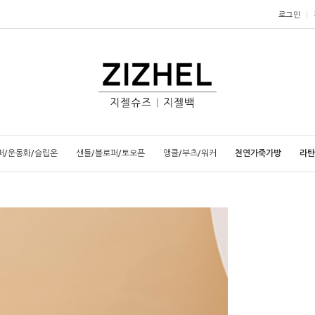
로그인
퍼/운동화/슬립온
샌들/블로퍼/토오픈
앵클/부츠/워커
천연가죽가방
라탄