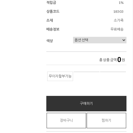
적립금
1%
상품코드
18503
소재
소가죽
배송정보
무료배송
색상
0
총 상품 금액
원
무이자할부가능
구매하기
장바구니
찜하기