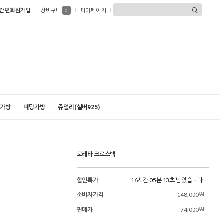
간편회원가입
장바구니
마이페이지
0
가방
패딩가방
쥬얼리(실버925)
로레타 크로스백
할인특가
16시간 05분 11초 남았습니다.
소비자가격
148,000원
판매가
74,000원