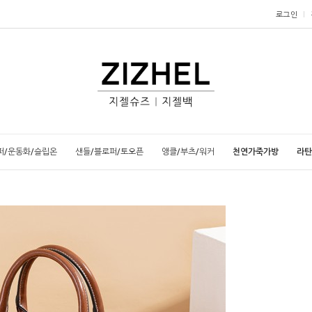
로그인
퍼/운동화/슬립온
샌들/블로퍼/토오픈
앵클/부츠/워커
천연가죽가방
라탄