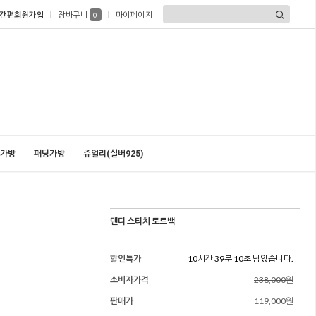
간편회원가입
장바구니
마이페이지
0
가방
패딩가방
쥬얼리(실버925)
댄디 스티치 토트백
할인특가
10시간 39분 08초 남았습니다.
소비자가격
238,000원
판매가
119,000원