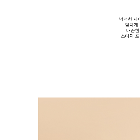
넉넉한 사
알차게
매끈한
스티치 포