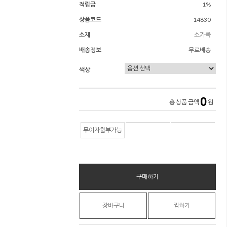
적립금
1%
상품코드
14830
소재
소가죽
배송정보
무료배송
색상
0
총 상품 금액
원
무이자할부가능
구매하기
장바구니
찜하기