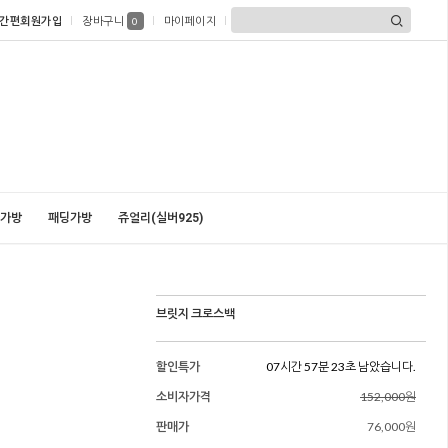
간편회원가입
장바구니
마이페이지
0
가방
패딩가방
쥬얼리(실버925)
브릿지 크로스백
할인특가
07시간 57분 22초 남았습니다.
소비자가격
152,000원
판매가
76,000원