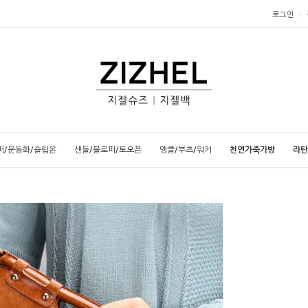
로그인
퍼/운동화/슬립온
샌들/블로퍼/토오픈
앵클/부츠/워커
천연가죽가방
라탄