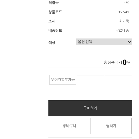
적립금
1%
상품코드
12641
소재
소가죽
배송정보
무료배송
색상
0
총 상품 금액
원
무이자할부가능
구매하기
장바구니
찜하기