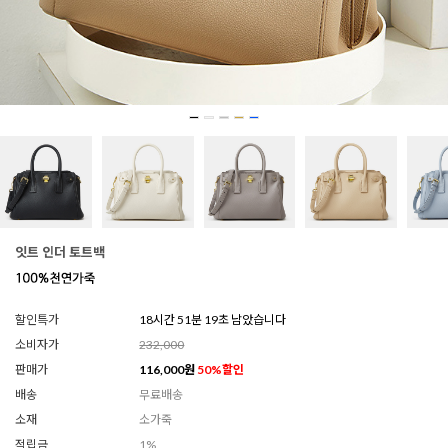
잇트 인더 토트백
할인특가
18시간 51분 17초 남았습니다
소비자가
232,000
판매가
116,000
원
50
%할인
배송
무료배송
소재
소가죽
적립금
1%