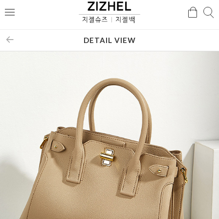
검
검
메
색
색
뉴
DETAIL VIEW