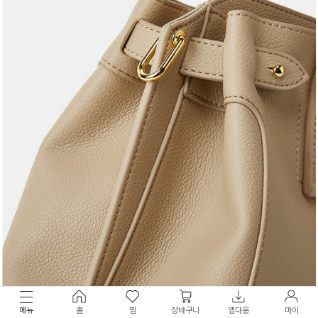
메뉴
홈
찜
장바구니
앱다운
마이