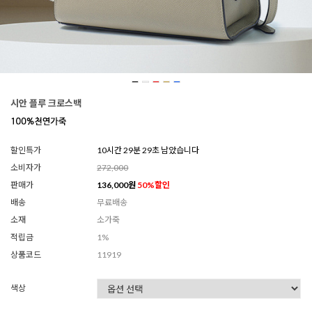
시안 플루 크로스백
할인특가
10시간 29분 27초 남았습니다
소비자가
272,000
판매가
136,000
원
50
%할인
배송
무료배송
소재
소가죽
적립금
1%
상품코드
11919
색상