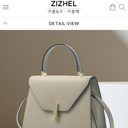
검
검
메
색
색
뉴
DETAIL VIEW