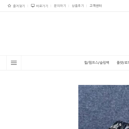
문의하기
상품후기
고객센터
즐겨찾기
바로가기
힐/펌프스/슬링백
플랫/로