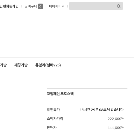
간편회원가입
장바구니
마이페이지
0
가방
패딩가방
쥬얼리(실버925)
꼬임패턴 크로스백
할인특가
15시간 29분 04초 남았습니다.
소비자가격
222,000원
판매가
111,000원