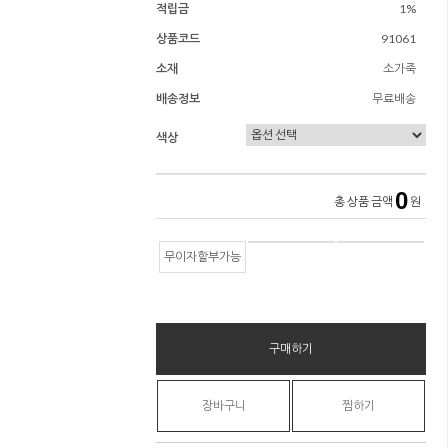
적립금
1%
상품코드
91061
소재
소가죽
배송정보
무료배송
색상
0
총 상품 금액
원
무이자할부가능
구매하기
장바구니
찜하기