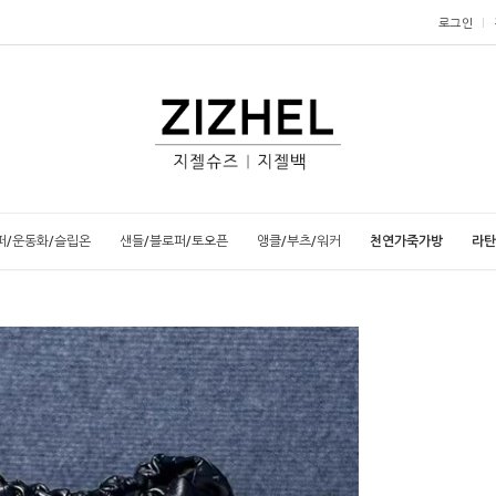
로그인
퍼/운동화/슬립온
샌들/블로퍼/토오픈
앵클/부츠/워커
천연가죽가방
라탄