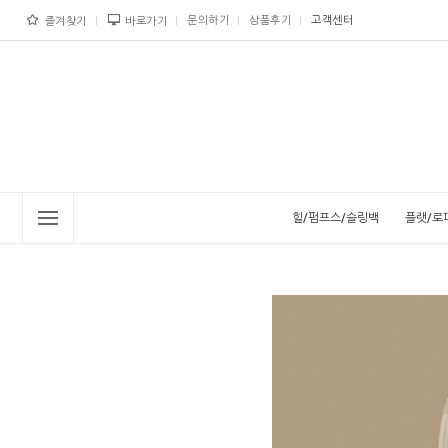
문의하기
상품후기
고객센터
즐겨찾기
바로가기
힐/펌프스/슬링백
플랫/로