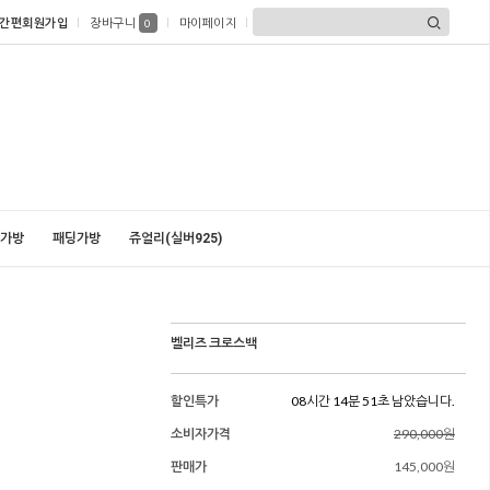
간편회원가입
장바구니
마이페이지
0
가방
패딩가방
쥬얼리(실버925)
벨리즈 크로스백
할인특가
08시간 14분 49초 남았습니다.
소비자가격
290,000원
판매가
145,000원