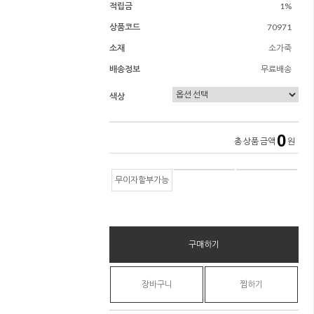
적립금
1%
상품코드
70971
소재
소가죽
배송정보
무료배송
색상
0
총 상품 금액
원
무이자할부가능
구매하기
장바구니
찜하기