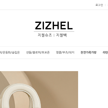
로그인
퍼/운동화/슬립온
샌들/블로퍼/토오픈
앵클/부츠/워커
천연가죽가방
라탄