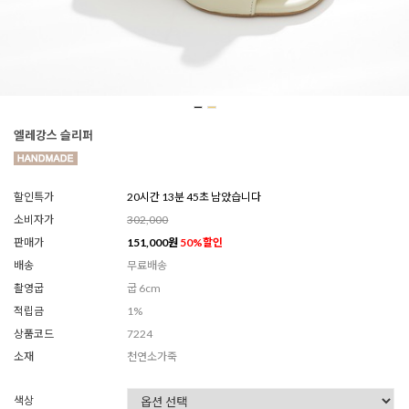
엘레강스 슬리퍼
할인특가
20시간 13분 43초 남았습니다
소비자가
302,000
판매가
151,000
원
50
%할인
배송
무료배송
촬영굽
굽 6cm
적립금
1%
상품코드
7224
소재
천연소가죽
색상