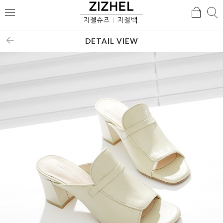
검
검
메
색
색
뉴
DETAIL VIEW