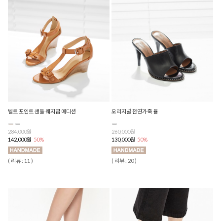
벨트 포인트 샌들 웨지굽 에디션
오리지널 천연가죽 뮬
284,000원
260,000원
142,000원
50%
130,000원
50%
( 리뷰 : 11 )
( 리뷰 : 20 )