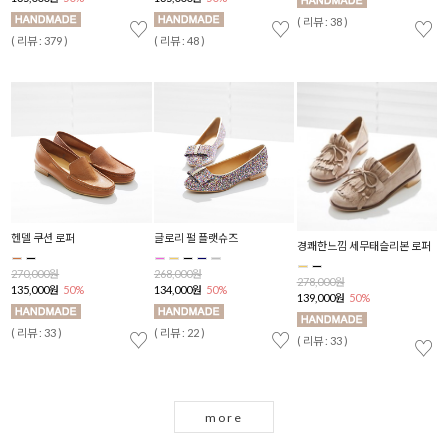
( 리뷰 : 38 )
( 
♡
♡
♡
♡
( 리뷰 : 379 )
( 리뷰 : 48 )
헨델 쿠션 로퍼
글로리 펄 플랫슈즈
H
젤
경쾌한느낌 세무태슬리본 로퍼
270,000원
268,000원
2
278,000원
135,000원
50%
134,000원
50%
1
139,000원
50%
( 리뷰 : 33 )
( 리뷰 : 22 )
( 
♡
♡
♡
( 리뷰 : 33 )
♡
more