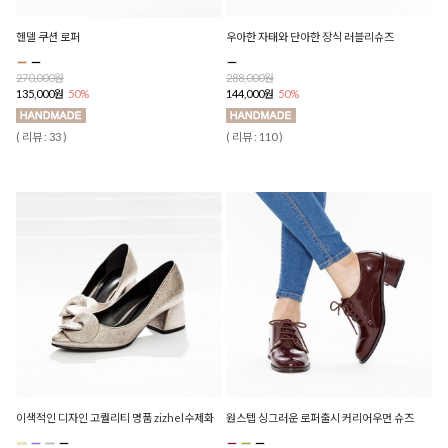
헨델 쿠션 로퍼
우아한 자태와 단아한 장식 러블리슈즈
270,000원
288,000원
135,000원
50%
144,000원
50%
( 리뷰 : 33 )
( 리뷰 : 110 )
이색적인 디자인 고퀄리티 명품 zizhel수제화
원스텝 싱그러운 로퍼출시 커리어우먼 슈즈