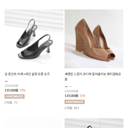
앞 포인트 미세 v라인 슬링 오픈 슈즈
세련된 느낌의 코디에 잘어울리는 웨지굽토오
픈
270,000원
135,000원
50%
270,000원
135,000원
50%
( 리뷰 : 7 )
( 리뷰 : 91 )