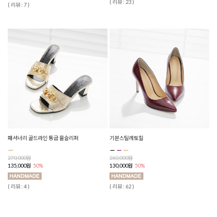
( 리뷰 : 23 )
( 리뷰 : 7 )
패셔너리 골드라인 통굽 뮬슬리퍼
기본스틸레토힐
270,000원
260,000원
135,000원
50%
130,000원
50%
( 리뷰 : 4 )
( 리뷰 : 62 )