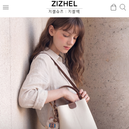
검
검
메
색
색
뉴