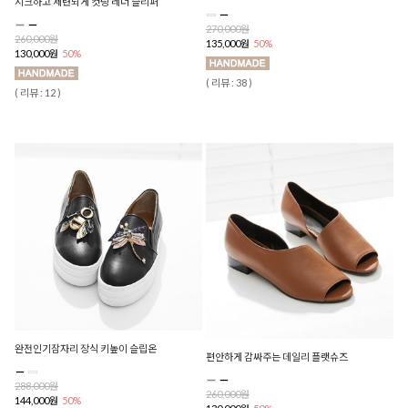
시크하고 세련되게 컷팅 레더 슬리퍼
270,000원
260,000원
135,000원
50%
130,000원
50%
( 리뷰 : 38 )
( 리뷰 : 12 )
완전인기잠자리 장식 키높이 슬립온
편안하게 감싸주는 데일리 플랫슈즈
288,000원
260,000원
144,000원
50%