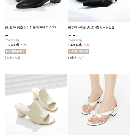
장시간착용후 편안함을 칭찬받은 슈즈!
따뜻한느낌의 송치가죽 멋스러워요
264,000원
264,000원
132,000원
50%
132,000원
50%
( 리뷰 : 50 )
( 리뷰 : 27 )