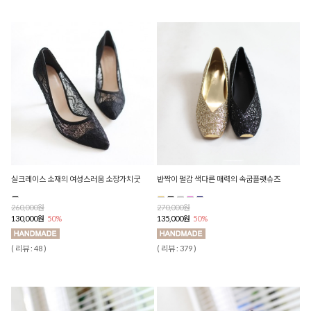
실크레이스 소재의 여성스러움 소장가치굿
반짝이 펄감 색다른 매력의 속굽플랫슈즈
260,000원
270,000원
130,000원
50%
135,000원
50%
( 리뷰 : 48 )
( 리뷰 : 379 )