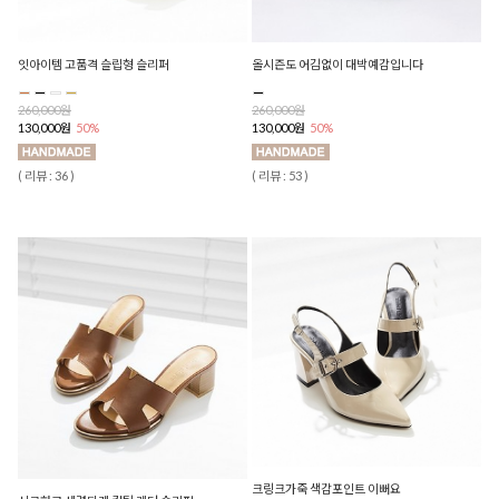
잇아이템 고품격 슬립형 슬리퍼
올시즌도 어김없이 대박예감입니다
260,000원
260,000원
130,000원
50%
130,000원
50%
( 리뷰 : 36 )
( 리뷰 : 53 )
크링크가죽 색감포인트 이뻐요