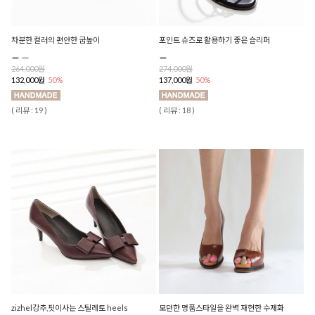
차분한 컬러의 편안한 굽높이
포인트 슈즈로 활용하기 좋은 슬리퍼
264,000원
274,000원
132,000원
50%
137,000원
50%
( 리뷰 : 19 )
( 리뷰 : 18 )
zizhel강추,핏이사는 스틸레토 heels
모던한 명품스타일을 완벽 재현한 수제화