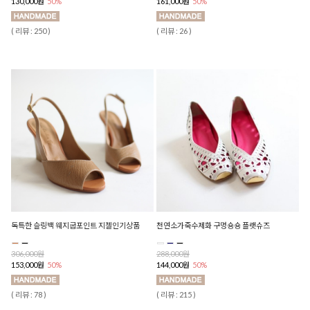
130,000원
50%
161,000원
50%
( 리뷰 : 250 )
( 리뷰 : 26 )
독특한 슬링백 웨지굽포인트 지젤인기상품
천연소가죽수제화 구멍숑숑 플랫슈즈
306,000원
288,000원
153,000원
50%
144,000원
50%
( 리뷰 : 78 )
( 리뷰 : 215 )