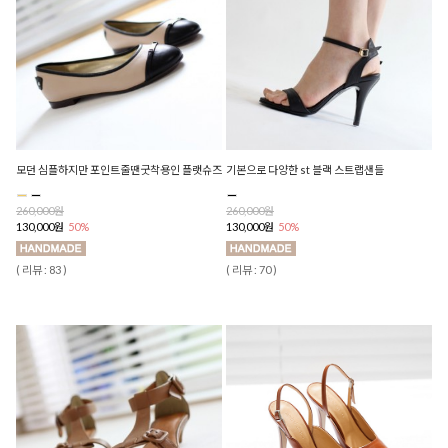
모던 심플하지만 포인트줄땐굿착용인 플랫슈즈
기본으로 다양한 st 블랙 스트랩샌들
260,000원
260,000원
130,000원
50%
130,000원
50%
( 리뷰 : 83 )
( 리뷰 : 70 )