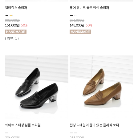
엘레강스 슬리퍼
퓨어 유니크 골드 장식 슬리퍼
302,000원
296,000원
151,000원
50%
148,000원
50%
( 리뷰 : 1 )
화이트 스티칭 심플 로퍼힐
펀칭 디테일이 살아 있는 클래식 로퍼
306,000원
288,000원