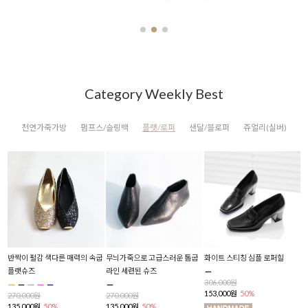
Category Weekly Best
천연가죽가방
펌프스/슬링백
플랫/로퍼
샌달/블로퍼
쥬얼리(실버)
시
반짝이 펄감 색다른 매력의 속굽
무늬가죽으로 고급스러운 톰굽
화이트 스티칭 심플 로퍼힐
폴
플랫슈즈
라인 세련된 슈즈
306,000원
2
153,000원
50%
1
270,000원
270,000원
135,000원
50%
135,000원
50%