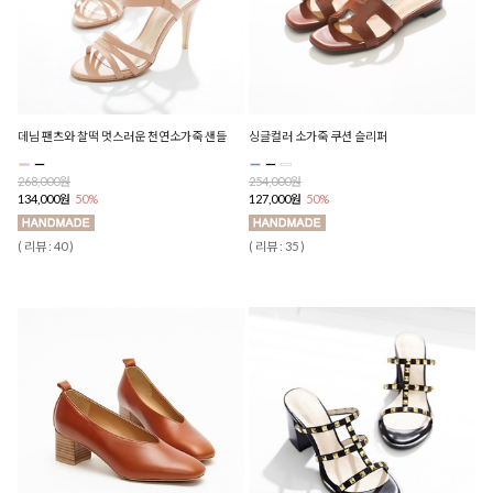
데님 팬츠와 찰떡 멋스러운 천연소가죽 샌들
싱글컬러 소가죽 쿠션 슬리퍼
268,000원
254,000원
134,000원
50%
127,000원
50%
( 리뷰 : 40 )
( 리뷰 : 35 )