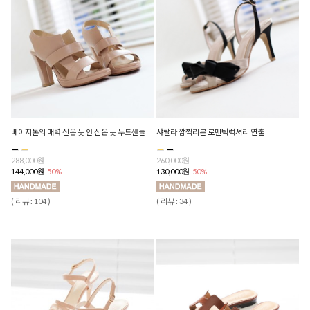
베이지톤의 매력 신은 듯 안 신은 듯 누드샌들
샤랄라 깜찍리본 로맨틱럭셔리 연출
288,000원
260,000원
144,000원
50%
130,000원
50%
( 리뷰 : 104 )
( 리뷰 : 34 )