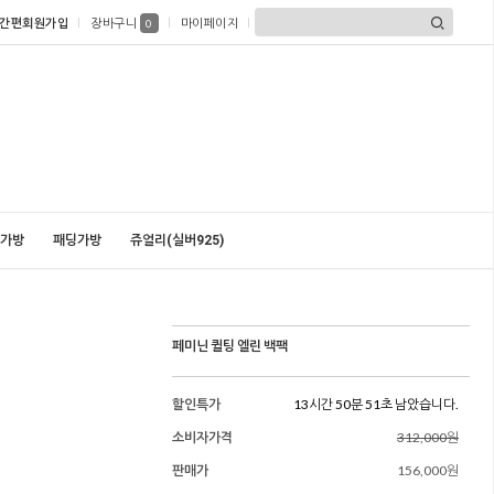
간편회원가입
장바구니
마이페이지
0
가방
패딩가방
쥬얼리(실버925)
페미닌 퀼팅 엘린 백팩
할인특가
13시간 50분 49초 남았습니다.
소비자가격
312,000원
판매가
156,000원