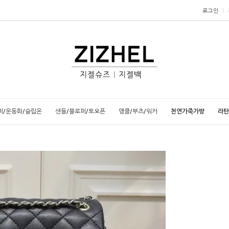
로그인
퍼/운동화/슬립온
샌들/블로퍼/토오픈
앵클/부츠/워커
천연가죽가방
라탄