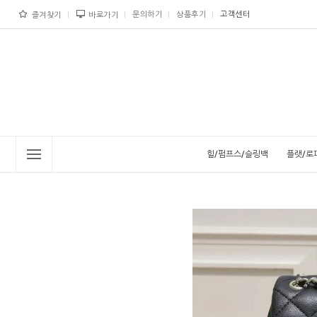
문의하기
상품후기
고객센터
즐겨찾기
바로가기
힐/펌프스/슬링백
플랫/로