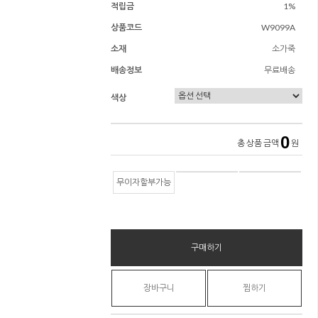
적립금
1%
상품코드
W9099A
소재
소가죽
배송정보
무료배송
색상
0
총 상품 금액
원
무이자할부가능
구매하기
장바구니
찜하기