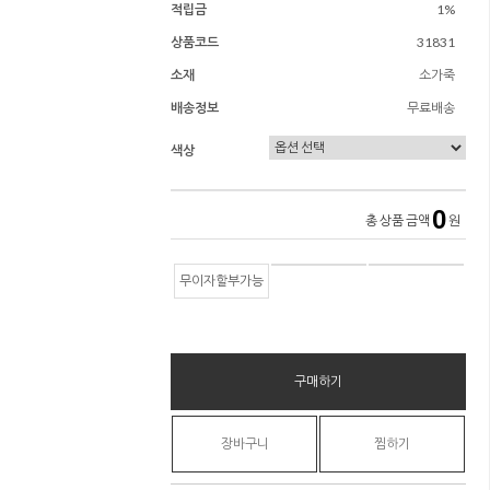
적립금
1%
상품코드
31831
소재
소가죽
배송정보
무료배송
색상
0
총 상품 금액
원
무이자할부가능
구매하기
장바구니
찜하기