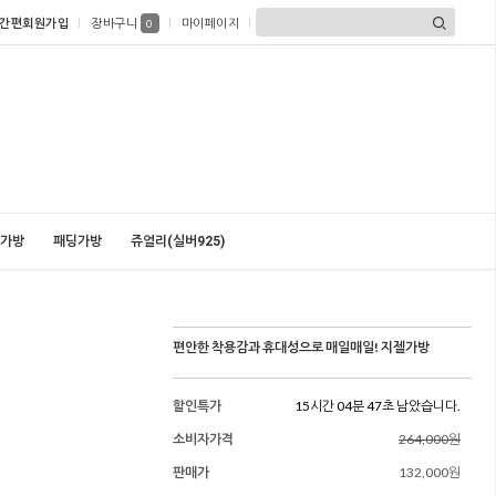
간편회원가입
장바구니
마이페이지
0
가방
패딩가방
쥬얼리(실버925)
편안한 착용감과 휴대성으로 매일매일! 지젤가방
할인특가
15시간 04분 45초 남았습니다.
소비자가격
264,000원
판매가
132,000원