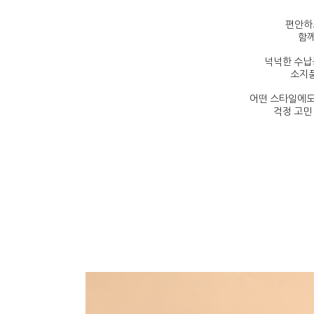
편안하
함께
넉넉한 수납
소지품
어떤 스타일에도
걱정 고민