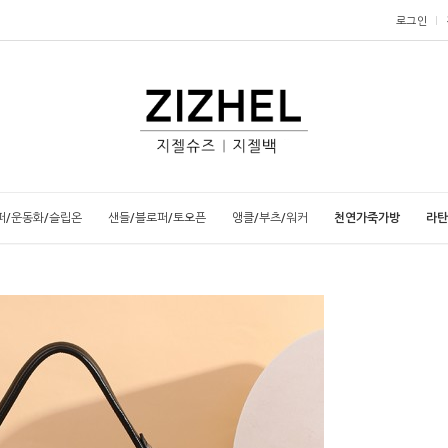
로그인
퍼/운동화/슬립온
샌들/블로퍼/토오픈
앵클/부츠/워커
천연가죽가방
라탄