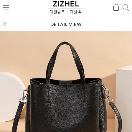
검
검
메
색
색
뉴
DETAIL VIEW