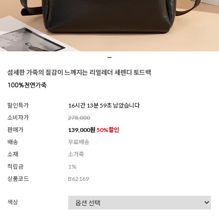
섬세한 가죽의 질감이 느껴지는 리얼레더 세렌디 토드백
할인특가
16시간 13분 56초 남았습니다
소비자가
278,000
판매가
139,000
원
50
%할인
배송
무료배송
소재
소가죽
적립금
1%
상품코드
B62169
색상