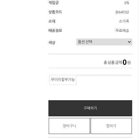
적립금
1%
상품코드
B64312
소재
소가죽
배송정보
무료배송
색상
0
총 상품 금액
원
무이자할부가능
구매하기
장바구니
찜하기