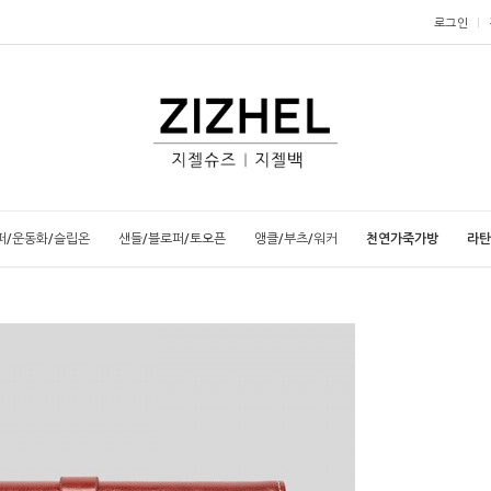
로그인
퍼/운동화/슬립온
샌들/블로퍼/토오픈
앵클/부츠/워커
천연가죽가방
라탄