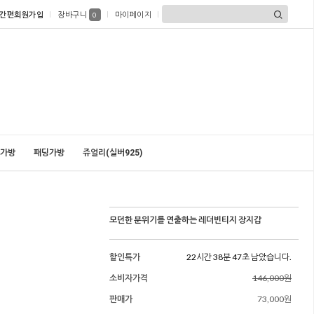
간편회원가입
장바구니
마이페이지
0
가방
패딩가방
쥬얼리(실버925)
모던한 분위기를 연출하는 레더빈티지 장지갑
할인특가
22시간 38분 46초 남았습니다.
소비자가격
146,000원
판매가
73,000원