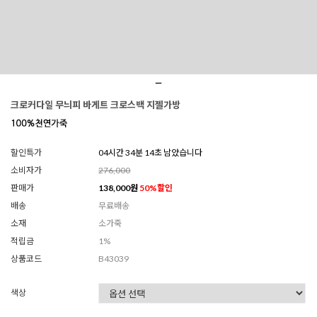
크로커다일 무늬피 바게트 크로스백 지젤가방
할인특가
04시간 34분 12초 남았습니다
소비자가
276,000
판매가
138,000
원
50
%할인
배송
무료배송
소재
소가죽
적립금
1%
상품코드
B43039
색상