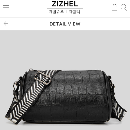
검
검
메
색
색
뉴
DETAIL VIEW