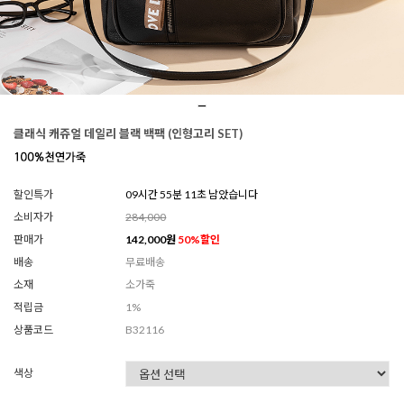
클래식 캐쥬얼 데일리 블랙 백팩 (인형고리 SET)
할인특가
09시간 55분 07초 남았습니다
소비자가
284,000
판매가
142,000
원
50
%할인
배송
무료배송
소재
소가죽
적립금
1%
상품코드
B32116
색상