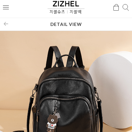
검
검
메
색
색
뉴
DETAIL VIEW