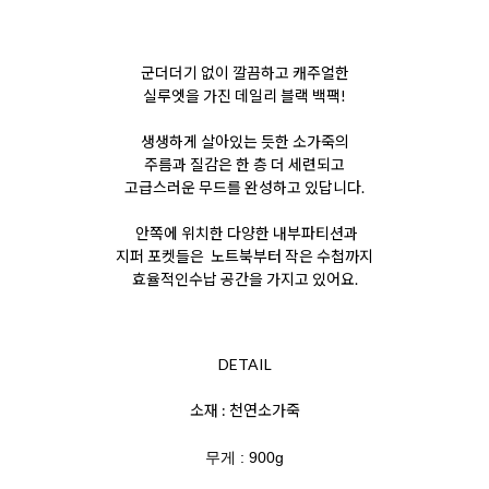
군더더기 없이 깔끔하고 캐주얼한
실루엣을 가진 데일리 블랙 백팩!
생생하게 살아있는 듯한 소가죽의
주름과
질감은 한 층 더 세련되고
고급스러운 무드를 완성하고 있답니다.
안쪽에 위치한 다양한 내부
파티션과
지퍼 포켓들은
노트북부터 작은 수첩까지
효율적인
수납 공간을 가지고 있어요.
DETAIL
소재 : 천연소가죽
무게 : 900g