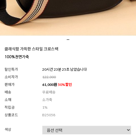
클래식함 가득한 스타일 크로스백
할인특가
20시간 23분 23초 남았습니다
소비자가
122,000
판매가
61,000
원
50
%할인
배송
무료배송
소재
소가죽
적립금
1%
상품코드
B25058
색상