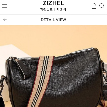
검
검
메
색
색
뉴
DETAIL VIEW