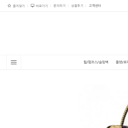
문의하기
상품후기
고객센터
즐겨찾기
바로가기
힐/펌프스/슬링백
플랫/로