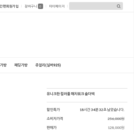
간편회원가입
장바구니
마이페이지
0
가방
패딩가방
쥬얼리(실버925)
유니크한 컬러풀 패치워크 숄더백
할인특가
18시간 34분 31초 남았습니다.
소비자가격
256,000원
판매가
128,000원