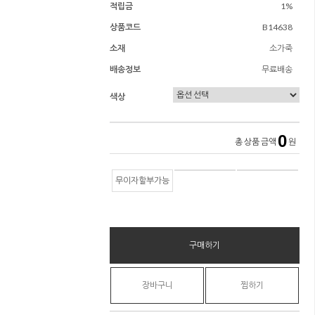
적립금
1%
상품코드
B14638
소재
소가죽
배송정보
무료배송
색상
0
총 상품 금액
원
무이자할부가능
구매하기
장바구니
찜하기