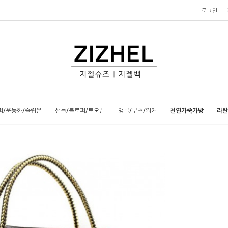
로그인
퍼/운동화/슬립온
샌들/블로퍼/토오픈
앵클/부츠/워커
천연가죽가방
라탄