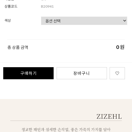
상품코드
B20941
색상
0
원
총 상품 금액
구매하기
장바구니
♡