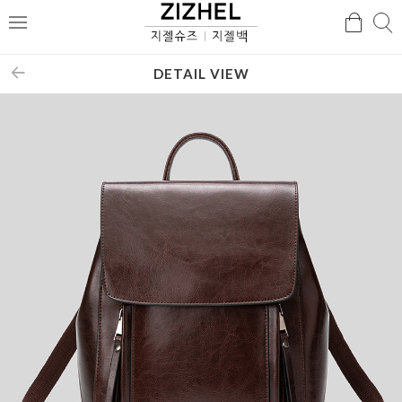
검
검
메
색
색
뉴
DETAIL VIEW