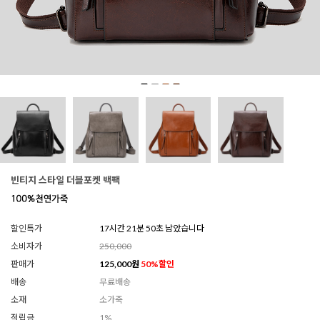
빈티지 스타일 더블포켓 백팩
할인특가
17시간 21분 48초 남았습니다
소비자가
250,000
판매가
125,000
원
50
%할인
배송
무료배송
소재
소가죽
적립금
1%