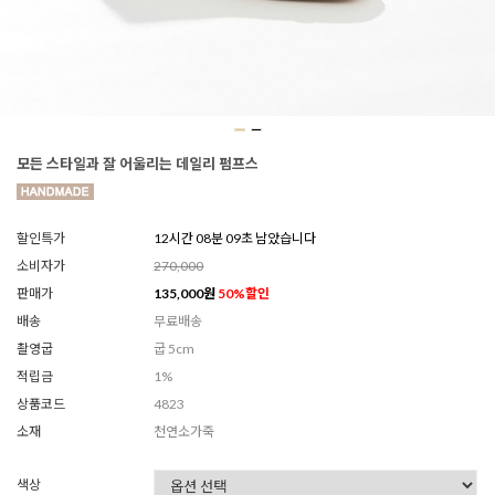
모든 스타일과 잘 어울리는 데일리 펌프스
할인특가
12시간 08분 07초 남았습니다
소비자가
270,000
판매가
135,000
원
50
%할인
배송
무료배송
촬영굽
굽 5cm
적립금
1%
상품코드
4823
소재
천연소가죽
색상