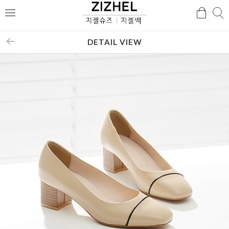
검
검
메
색
색
뉴
DETAIL VIEW