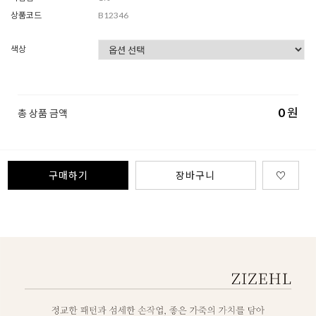
상품코드
B12346
색상
0
원
총 상품 금액
구매하기
장바구니
♡