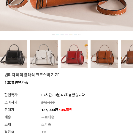
빈티지 레더 클래식 크로스백 ZIZEL
할인특가
07시간 30분 45초 남았습니다
소비자가
272,000
판매가
136,000
원
50
%할인
배송
무료배송
소재
소가죽
적립금
1%