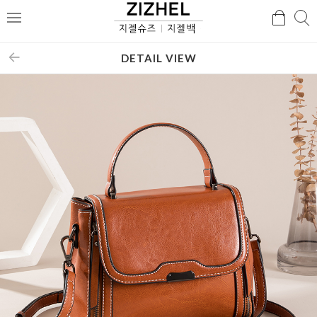
검
검
메
색
색
뉴
DETAIL VIEW