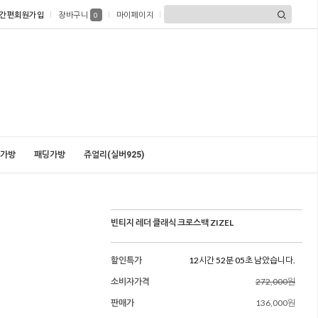
간편회원가입
장바구니
마이페이지
0
가방
패딩가방
쥬얼리(실버925)
빈티지 레더 클래식 크로스백 ZIZEL
할인특가
12시간 52분 03초 남았습니다.
소비자가격
272,000원
판매가
136,000원