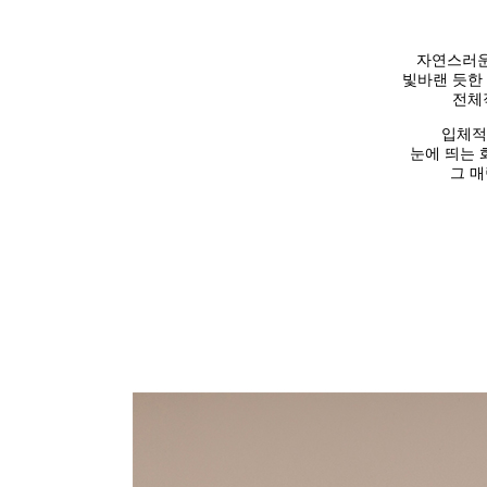
자연스러운
빛바랜 듯한
전체
입체적
눈에 띄는 
그 