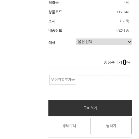
적립금
1%
상품코드
B12346
소재
소가죽
배송정보
무료배송
색상
0
총 상품 금액
원
무이자할부가능
구매하기
장바구니
찜하기