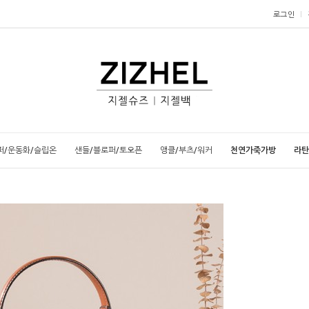
로그인
퍼/운동화/슬립온
샌들/블로퍼/토오픈
앵클/부츠/워커
천연가죽가방
라탄