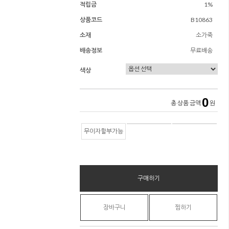
적립금
1%
상품코드
B10863
소재
소가죽
배송정보
무료배송
색상
0
총 상품 금액
원
무이자할부가능
구매하기
장바구니
찜하기