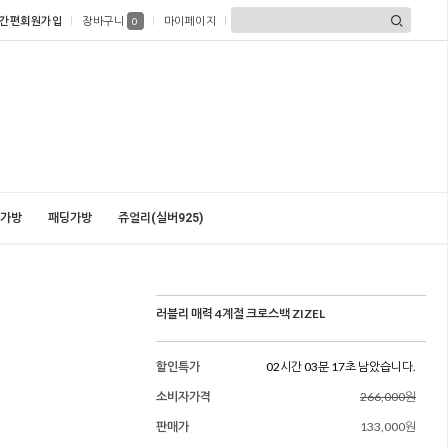
간편회원가입
장바구니
마이페이지
0
가방
패딩가방
쥬얼리(실버925)
러블리 매력 4계절 크로스백 ZIZEL
할인특가
02시간 03분 16초 남았습니다.
소비자가격
266,000원
판매가
133,000원