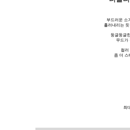
부드러운 소
흘러내리는 듯
둥글둥글한
무드가
컬러
좀 더 
최대