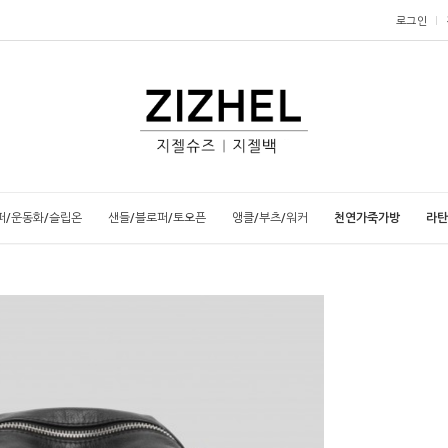
로그인
퍼/운동화/슬립온
샌들/블로퍼/토오픈
앵클/부츠/워커
천연가죽가방
라탄