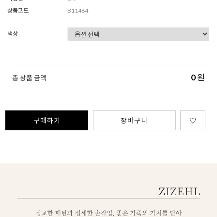
상품코드
B11484
색상
0
원
총 상품 금액
구매하기
장바구니
♡