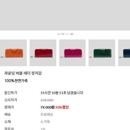
라운딩 버클 레더 장지갑
할인특가
15시간 10분 50초 남았습니다
소비자가
158,000
판매가
79,000
원
50
%할인
배송
무료배송
소재
소가죽
적립금
1%