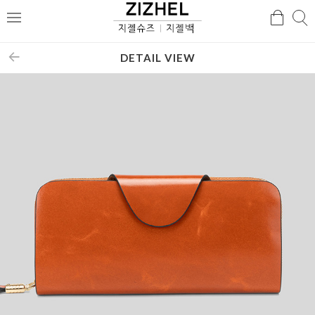
검
검
메
색
색
뉴
DETAIL VIEW