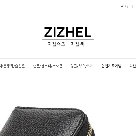
로그인
퍼/운동화/슬립온
샌들/블로퍼/토오픈
앵클/부츠/워커
천연가죽가방
라탄