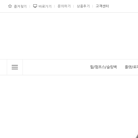
문의하기
상품후기
고객센터
즐겨찾기
바로가기
힐/펌프스/슬링백
플랫/로