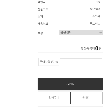
적립금
1%
상품코드
B10593
소재
소가죽
배송정보
무료배송
색상
0
총 상품 금액
원
무이자할부가능
구매하기
장바구니
찜하기