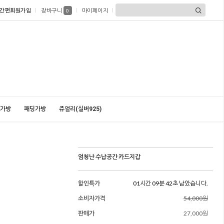
간편회원가입
장바구니
마이페이지
0
가방
패딩가방
쥬얼리(실버925)
엄청난 수납공간 카드지갑
할인특가
01시간 09분 41초 남았습니다.
소비자가격
54,000원
판매가
27,000원