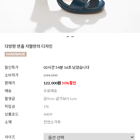
다양한 연출 지젤만의 디자인
할인특가
02시간 54분 14초 남았습니다
소비자가
244,000
판매가
122,000
원
50
%할인
배송
무료배송
촬영굽
굽9cm-겉가보시1cm
적립금
1%
상품코드
4409
소재
천연소가죽
사이즈