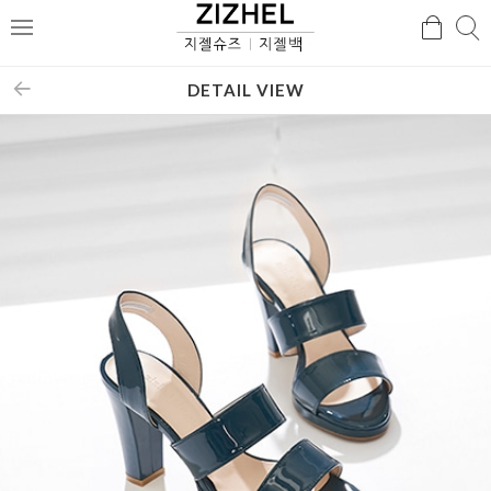
검
검
메
색
색
뉴
DETAIL VIEW