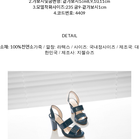
2.가보시및굽변형: 겉가보시1cm8,9,10,11cm
3.모델착화사이즈:235 굽9-겉가보시1cm
4.코드번호: 4409
DETAIL
소재: 100%천연소
가죽 / 깔창: 라텍스 / 사이즈: 국내정사이즈 / 제조국: 대
한민국 / 제조사: 지젤슈즈