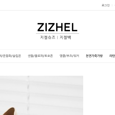
로그인
퍼/운동화/슬립온
샌들/블로퍼/토오픈
앵클/부츠/워커
천연가죽가방
라탄