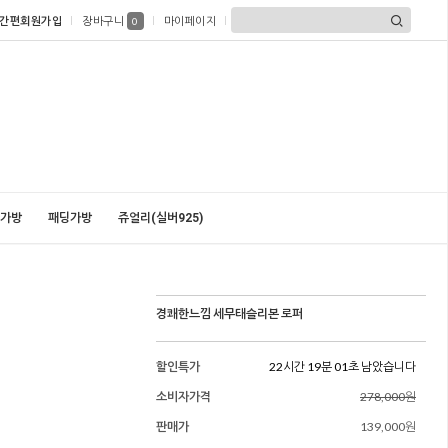
간편회원가입
장바구니
마이페이지
0
가방
패딩가방
쥬얼리(실버925)
경쾌한느낌 세무태슬리본 로퍼
할인특가
22시간 18분 59초 남았습니다
소비자가격
278,000원
판매가
139,000원