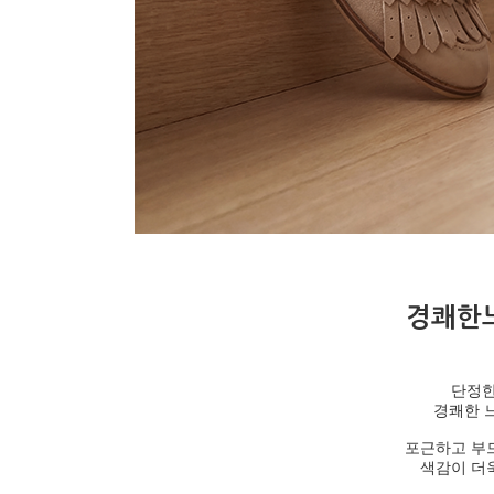
경쾌한
단정한
경쾌한 
포근하고 부
색감이 더