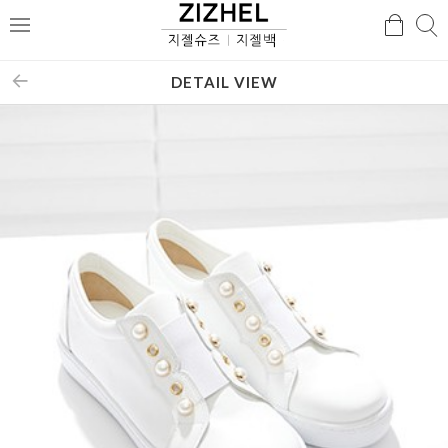
검
검
메
색
색
뉴
DETAIL VIEW