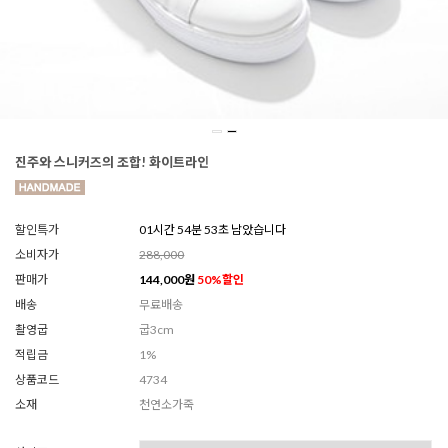
진주와 스니커즈의 조합! 화이트라인
할인특가
01시간 54분 51초 남았습니다
소비자가
288,000
판매가
144,000
원
50
%할인
배송
무료배송
촬영굽
굽3cm
적립금
1%
상품코드
4734
소재
천연소가죽