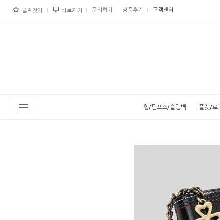
문의하기
상품후기
고객센터
즐겨찾기
바로가기
힐/펌프스/슬링백
플랫/로