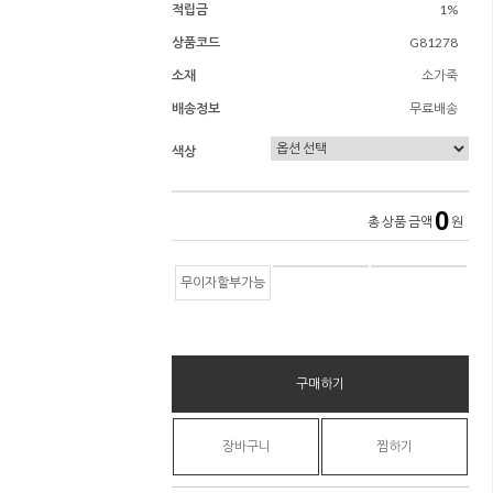
적립금
1%
상품코드
G81278
소재
소가죽
배송정보
무료배송
색상
0
총 상품 금액
원
무이자할부가능
구매하기
장바구니
찜하기