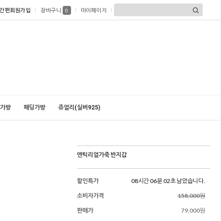
간편회원가입
장바구니
마이페이지
0
가방
패딩가방
쥬얼리(실버925)
엔틱리얼가죽 반지갑
할인특가
08시간 06분 01초 남았습니다.
소비자가격
158,000원
판매가
79,000원