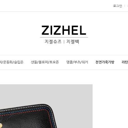
로그인
퍼/운동화/슬립온
샌들/블로퍼/토오픈
앵클/부츠/워커
천연가죽가방
라탄