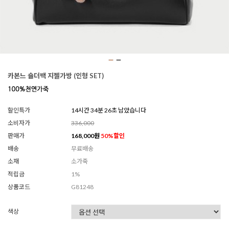
카본느 숄더백 지젤가방 (인형 SET)
할인특가
14시간 34분 24초 남았습니다
소비자가
336,000
판매가
168,000
원
50
%할인
배송
무료배송
소재
소가죽
적립금
1%
상품코드
G81248
색상