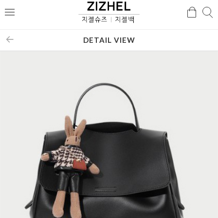
검
검
메
색
색
뉴
DETAIL VIEW