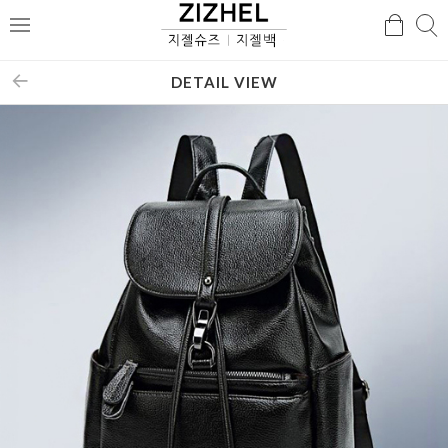
검
검
메
색
색
뉴
DETAIL VIEW