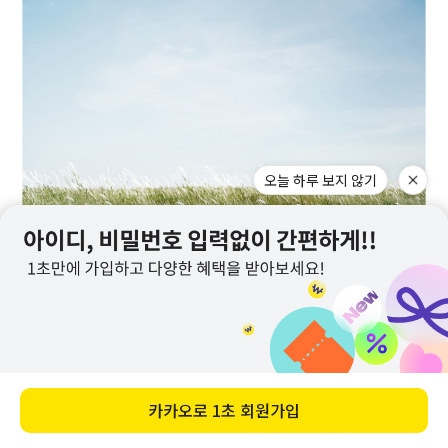
오늘 하루 보지 않기
카카오로
1초 회원가입
메뉴
홈
찜
장바구니
앱다운
마이