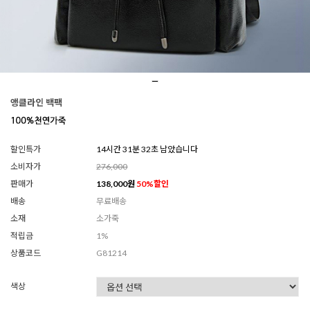
앵클라인 백팩
할인특가
14시간 31분 30초 남았습니다
소비자가
276,000
판매가
138,000
원
50
%할인
배송
무료배송
소재
소가죽
적립금
1%
상품코드
G81214
색상