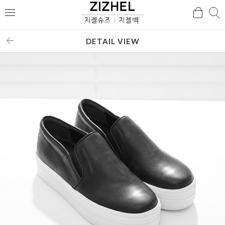
검
검
메
색
색
뉴
DETAIL VIEW