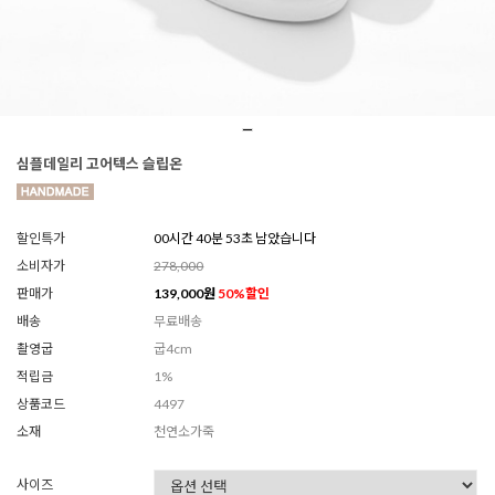
심플데일리 고어텍스 슬립온
할인특가
00시간 40분 51초 남았습니다
소비자가
278,000
판매가
139,000
원
50
%할인
배송
무료배송
촬영굽
굽4cm
적립금
1%
상품코드
4497
소재
천연소가죽
사이즈