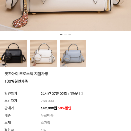
캣츠아이 크로스백 지젤가방
할인특가
21시간 07분 02초 남았습니다
소비자가
284,000
판매가
142,000
원
50
%할인
배송
무료배송
소재
소가죽
적립금
1%