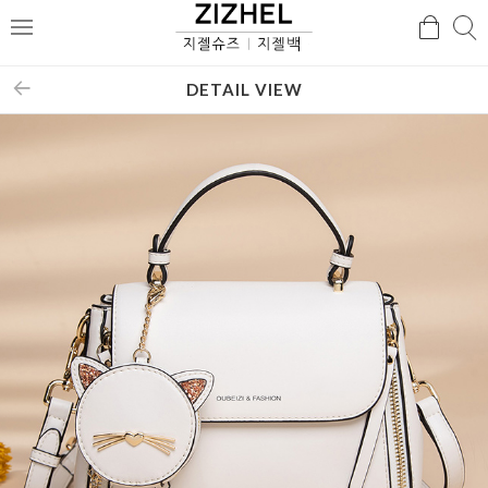
검
검
메
색
색
뉴
DETAIL VIEW