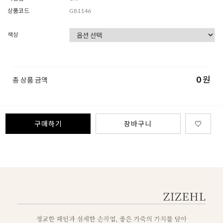
상품코드
G81146
색상
0
원
총 상품 금액
구매하기
장바구니
♡