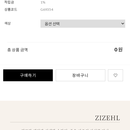
적립금
1%
상품코드
G69354
색상
0
원
총 상품 금액
구매하기
장바구니
♡