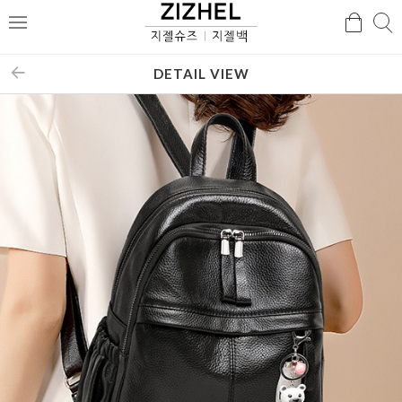
검
검
메
색
색
뉴
DETAIL VIEW