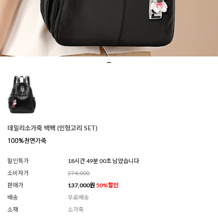
데일리소가죽 백팩 (인형고리 SET)
할인특가
18시간 48분 58초 남았습니다
소비자가
274,000
판매가
137,000
원
50
%할인
배송
무료배송
소재
소가죽