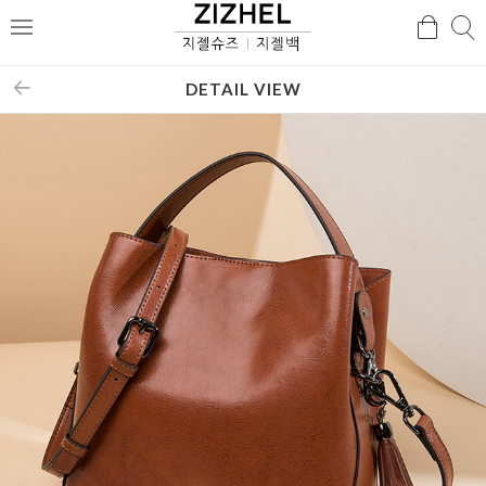
검
검
메
색
색
뉴
DETAIL VIEW