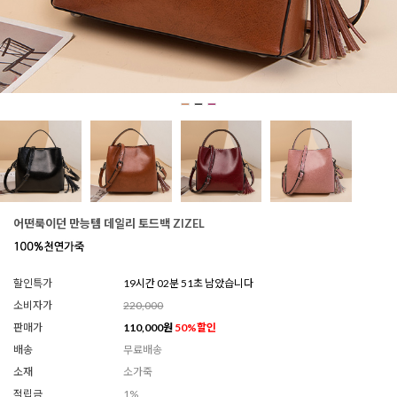
어떤룩이던 만능템 데일리 토드백 ZIZEL
할인특가
19시간 02분 47초 남았습니다
소비자가
220,000
판매가
110,000
원
50
%할인
배송
무료배송
소재
소가죽
적립금
1%