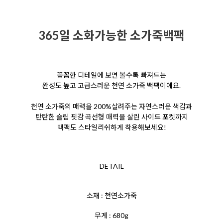
365일 소화가능한 소가죽백팩
꼼꼼한 디테일에 보면 볼수록 빠져드는
완성도 높고 고급스러운 천연 소가죽 백팩이에요.
천연 소가죽의 매력을 200%살려주는
자연스러운 색감과
탄탄한 슬림 핏감
곡선형 매력을 살린 사이드 포켓까지
백팩도 스타일리쉬하게 착용해보세요!
DETAIL
소재 : 천연소가죽
무게 : 680g