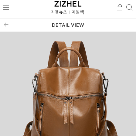
검
검
메
색
색
뉴
DETAIL VIEW