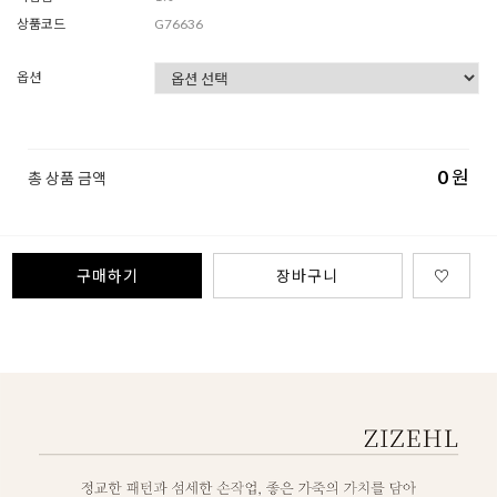
상품코드
G76636
옵션
0
원
총 상품 금액
구매하기
장바구니
♡