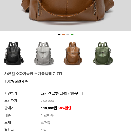
365일 소화가능한 소가죽백팩 ZIZEL
할인특가
16시간 17분 18초 남았습니다
소비자가
260,000
판매가
130,000
원
50
%할인
배송
무료배송
소재
소가죽
적립금
1%