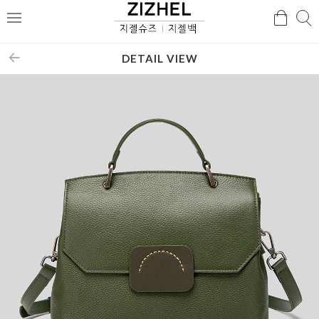
검
검
메
색
색
뉴
DETAIL VIEW