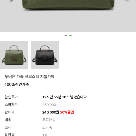
투버튼 가죽 크로스백 지젤가방
할인특가
12시간 55분 17초 남았습니다
소비자가
480,000
판매가
240,000
원
50
%할인
배송
무료배송
소재
소가죽
적립금
1%