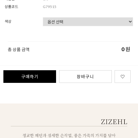
상품코드
G79515
색상
0
원
총 상품 금액
구매하기
장바구니
♡