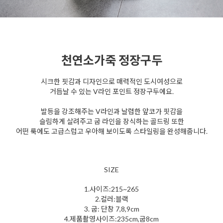
천연소가죽 정장구두
시크한 핏감과 디자인으로 매력적인 도시여성으로
거듭날 수 있는
V라인 포인트 정장구두에요.
발등을 강조해주는 V라인과 날렵한 앞코가 핏감을
슬림하게 살려주고
굽 라인을 장식하는 골드링 또한
어떤 룩에도 고급스럽고 우아해 보이도록 스타일링을 완성해줍니다.
SIZE
1.사이즈:215~265
2.컬러:블랙
3. 굽: 단창 7,8,9cm
4.제품촬영사이즈:235cm,굽8cm