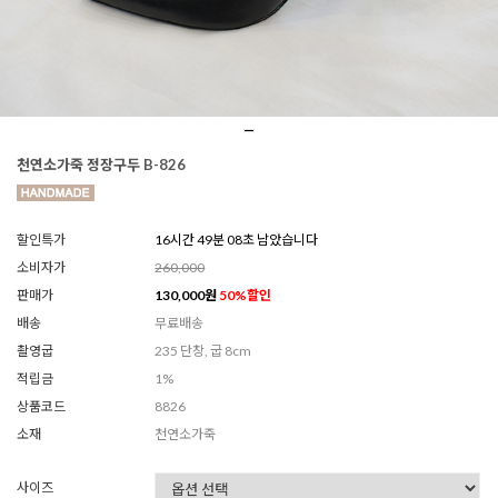
천연소가죽 정장구두 B-826
할인특가
16시간 49분 05초 남았습니다
소비자가
260,000
판매가
130,000
원
50
%할인
배송
무료배송
촬영굽
235 단창, 굽 8cm
적립금
1%
상품코드
8826
소재
천연소가죽
사이즈