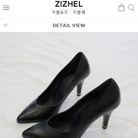
검
검
메
색
색
뉴
DETAIL VIEW