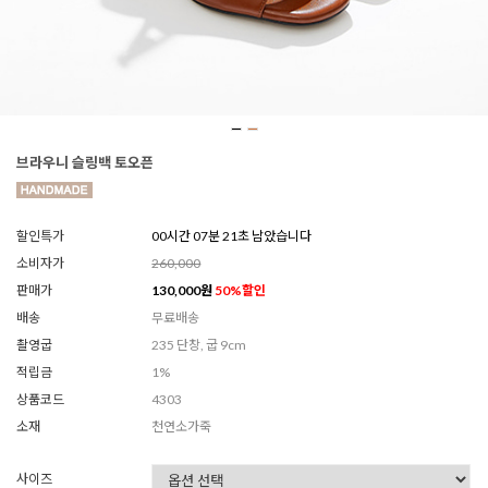
브라우니 슬링백 토오픈
할인특가
00시간 07분 19초 남았습니다
소비자가
260,000
판매가
130,000
원
50
%할인
배송
무료배송
촬영굽
235 단창, 굽 9cm
적립금
1%
상품코드
4303
소재
천연소가죽
사이즈