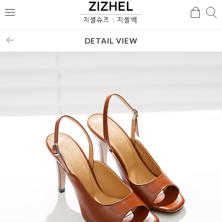
검
검
메
색
색
뉴
DETAIL VIEW