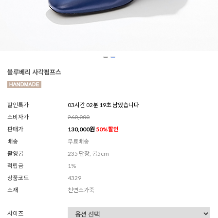
블루베리 사각펌프스
할인특가
03시간 02분 17초 남았습니다
소비자가
260,000
판매가
130,000
원
50
%할인
배송
무료배송
촬영굽
235 단창, 굽5cm
적립금
1%
상품코드
4329
소재
천연소가죽
사이즈