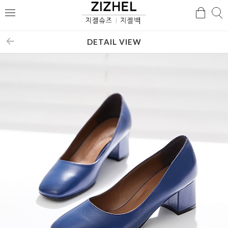
검
검
메
색
색
뉴
DETAIL VIEW